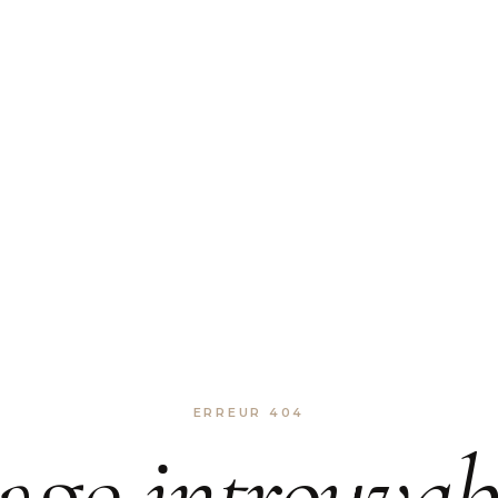
ERREUR 404
age
introuvab