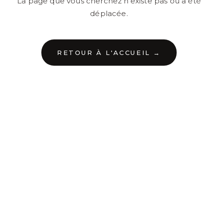
La page que vous cherchez n'existe pas ou a été
déplacée.
RETOUR À L'ACCUEIL →
←