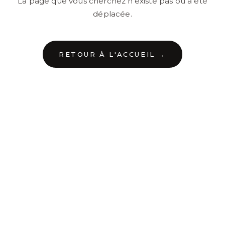
La page que vous cherchez n'existe pas ou a été
déplacée.
RETOUR À L'ACCUEIL →
←