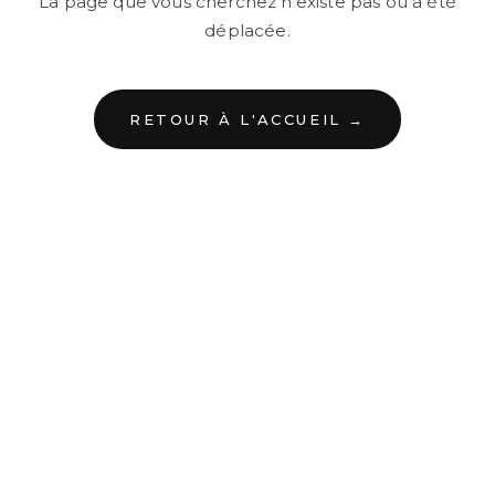
La page que vous cherchez n'existe pas ou a été
déplacée.
RETOUR À L'ACCUEIL →
←