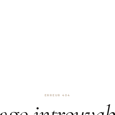
ERREUR 404
age
introuvab