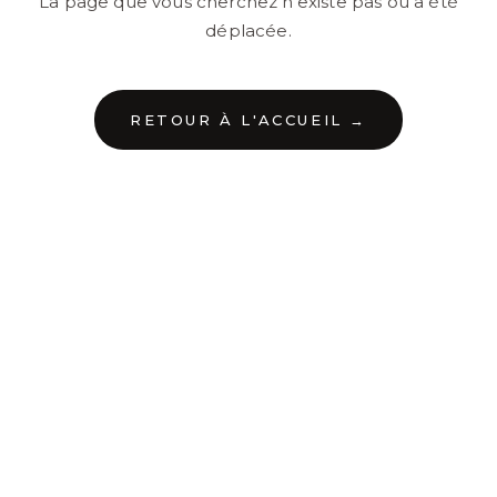
La page que vous cherchez n'existe pas ou a été
déplacée.
RETOUR À L'ACCUEIL →
←