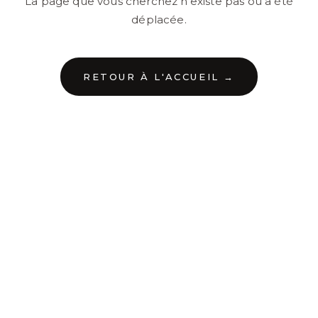
La page que vous cherchez n'existe pas ou a été
déplacée.
RETOUR À L'ACCUEIL →
←