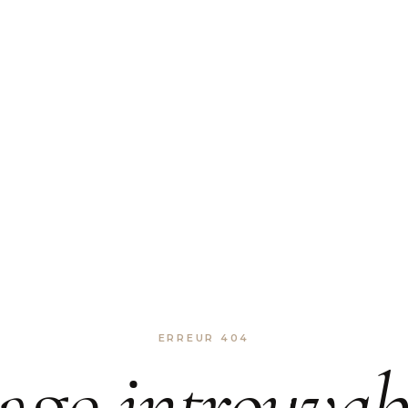
ERREUR 404
age
introuvab