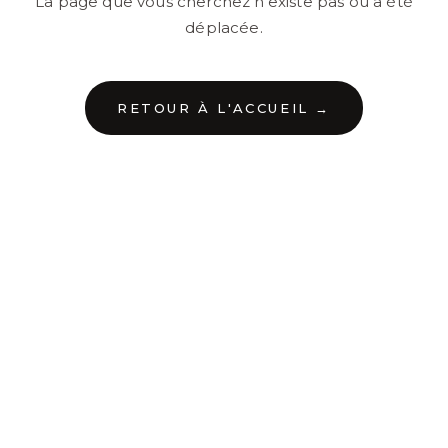
La page que vous cherchez n'existe pas ou a été
déplacée.
RETOUR À L'ACCUEIL →
←