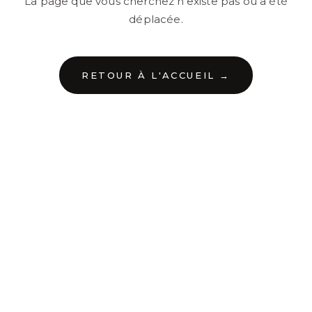
La page que vous cherchez n'existe pas ou a été
déplacée.
RETOUR À L'ACCUEIL →
←