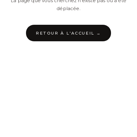
La page que vous cherchez n'existe pas ou a été
déplacée.
RETOUR À L'ACCUEIL →
←