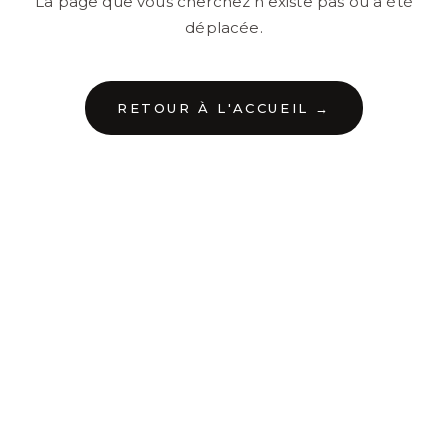
La page que vous cherchez n'existe pas ou a été
déplacée.
RETOUR À L'ACCUEIL →
←