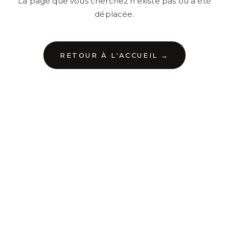
La page que vous cherchez n'existe pas ou a été
déplacée.
RETOUR À L'ACCUEIL →
←