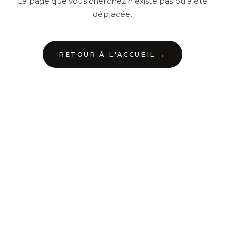
La page que vous cherchez n'existe pas ou a été
déplacée.
RETOUR À L'ACCUEIL →
←