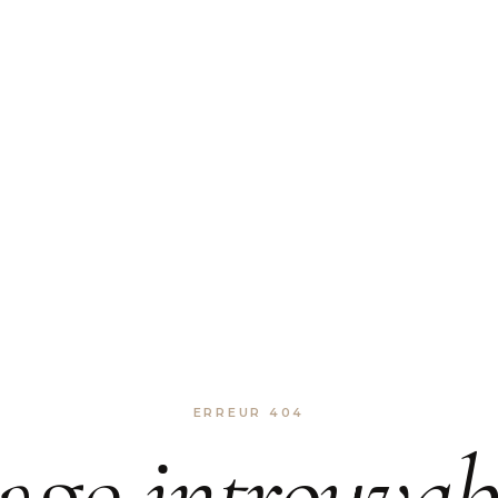
ERREUR 404
age
introuvab