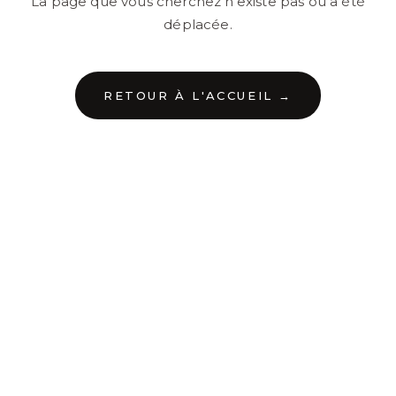
La page que vous cherchez n'existe pas ou a été
déplacée.
RETOUR À L'ACCUEIL →
←