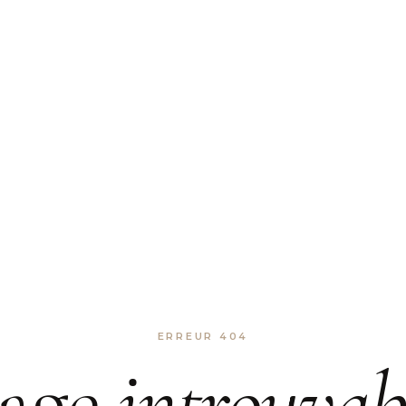
ERREUR 404
age
introuvab