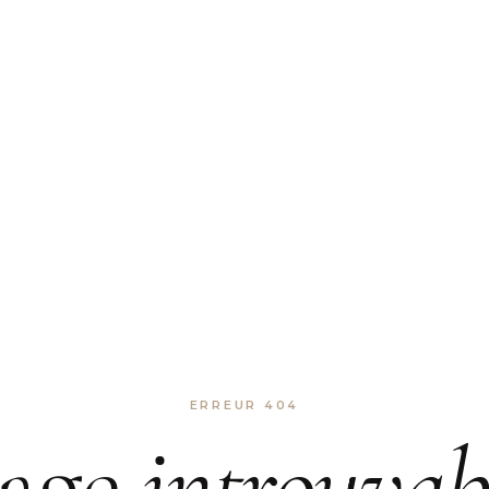
ERREUR 404
age
introuvab