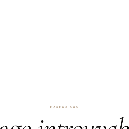
ERREUR 404
age
introuvab