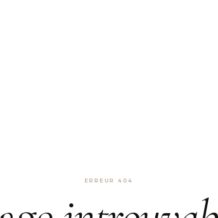
ERREUR 404
age
introuvab