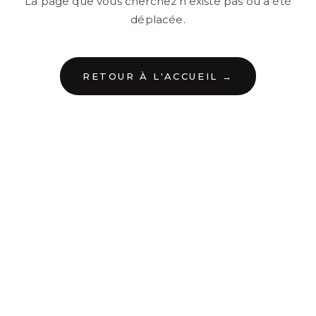
La page que vous cherchez n'existe pas ou a été
déplacée.
RETOUR À L'ACCUEIL →
←