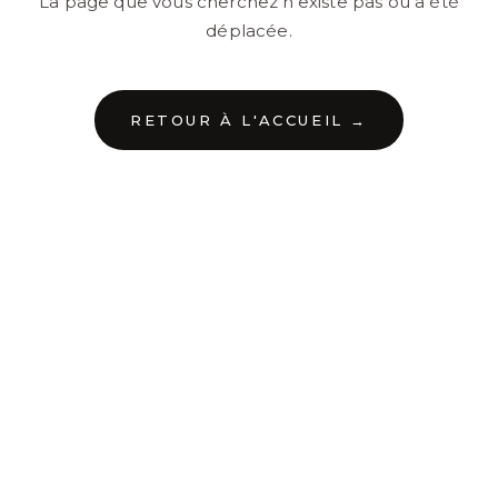
La page que vous cherchez n'existe pas ou a été
déplacée.
RETOUR À L'ACCUEIL →
←