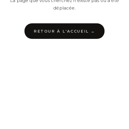
La page que vous cherchez n'existe pas ou a été
déplacée.
RETOUR À L'ACCUEIL →
←