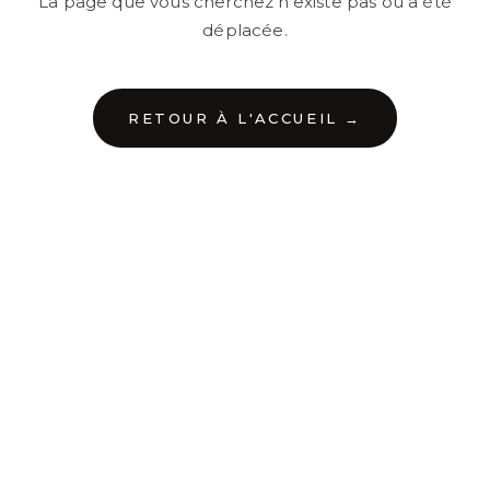
La page que vous cherchez n'existe pas ou a été
déplacée.
RETOUR À L'ACCUEIL →
←