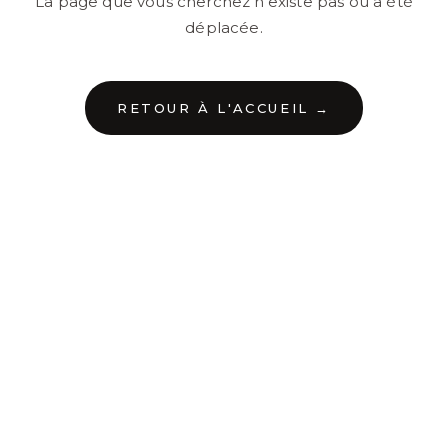
La page que vous cherchez n'existe pas ou a été
déplacée.
RETOUR À L'ACCUEIL →
←