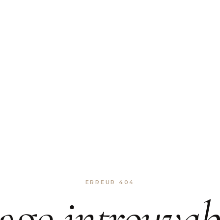
ERREUR 404
age
introuvab