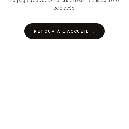
La page que vous cherchez n'existe pas ou a été
déplacée.
RETOUR À L'ACCUEIL →
←