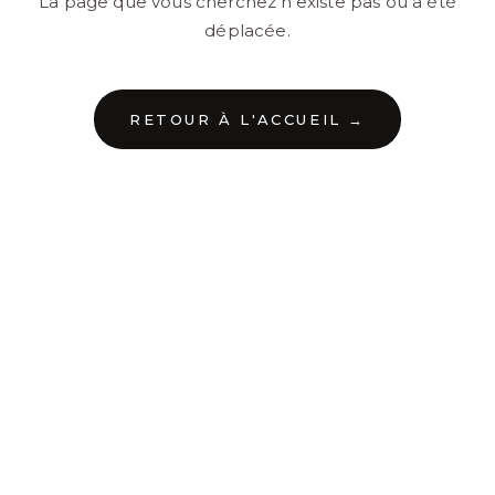
La page que vous cherchez n'existe pas ou a été
déplacée.
RETOUR À L'ACCUEIL →
←