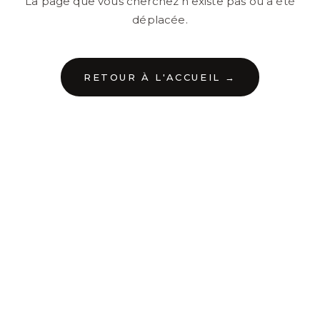
La page que vous cherchez n'existe pas ou a été
déplacée.
RETOUR À L'ACCUEIL →
←