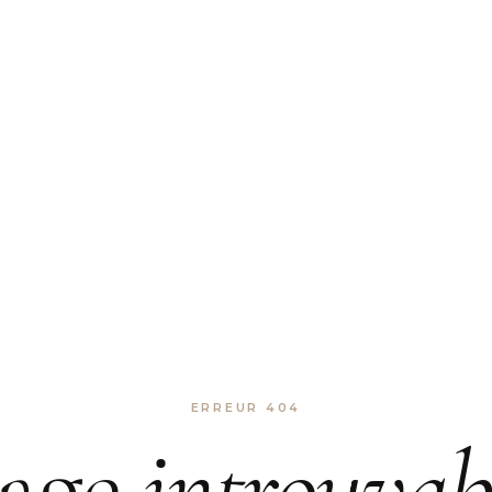
ERREUR 404
age
introuvab