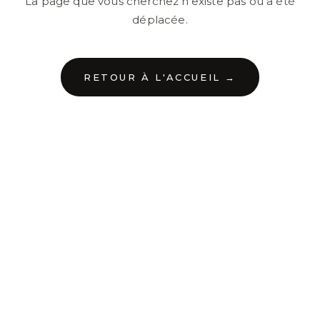
La page que vous cherchez n'existe pas ou a été
déplacée.
RETOUR À L'ACCUEIL →
←