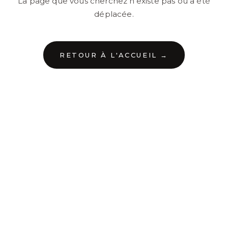
La page que vous cherchez n'existe pas ou a été
déplacée.
RETOUR À L'ACCUEIL →
←