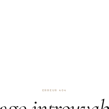
ERREUR 404
age
introuvab