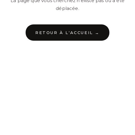
La page que vous cherchez n'existe pas ou a été
déplacée.
RETOUR À L'ACCUEIL →
←