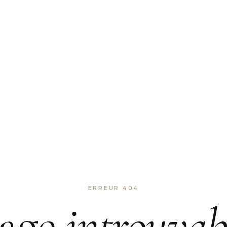
ERREUR 404
age
introuvab