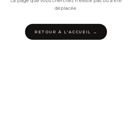
La page que vous cherchez n'existe pas ou a été
déplacée.
RETOUR À L'ACCUEIL →
←