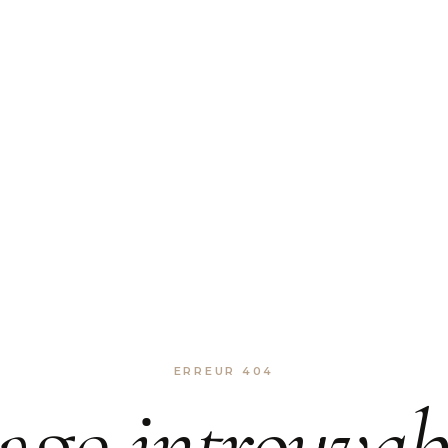
ERREUR 404
age
introuvab