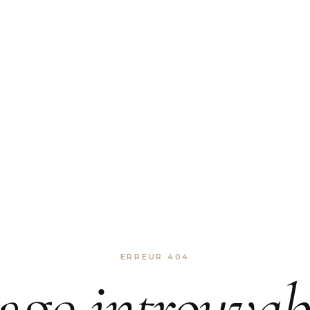
ERREUR 404
age
introuvab