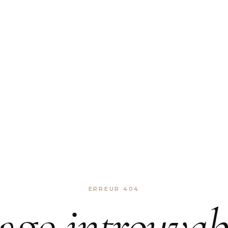
ERREUR 404
age
introuvab