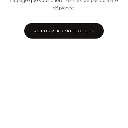
La page que vous cherchez n'existe pas ou a été
déplacée.
RETOUR À L'ACCUEIL →
←