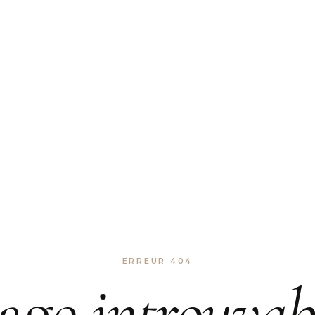
ERREUR 404
age
introuvab