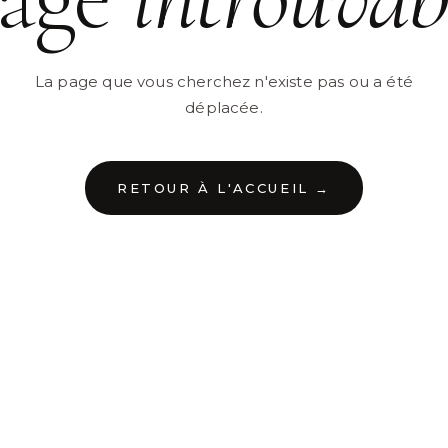
La page que vous cherchez n'existe pas ou a été
déplacée.
RETOUR À L'ACCUEIL →