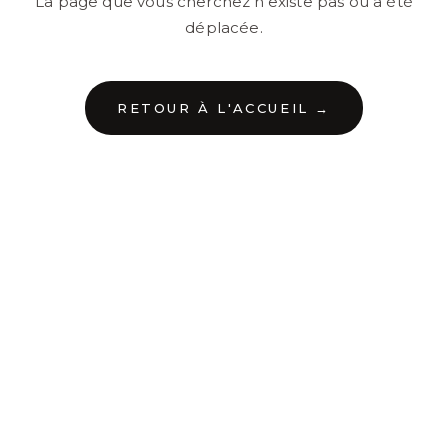
La page que vous cherchez n'existe pas ou a été
déplacée.
RETOUR À L'ACCUEIL →
←