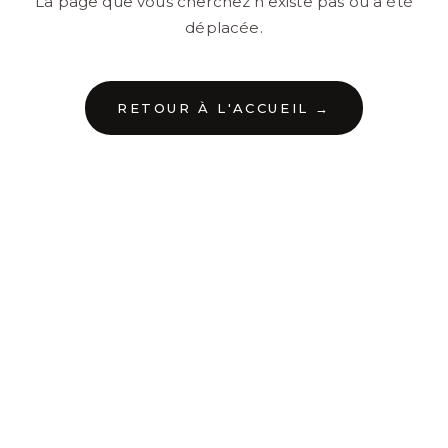
La page que vous cherchez n'existe pas ou a été
déplacée.
RETOUR À L'ACCUEIL →
←