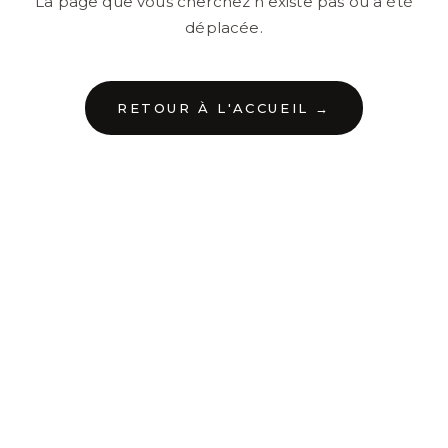
La page que vous cherchez n'existe pas ou a été
déplacée.
RETOUR À L'ACCUEIL →
←