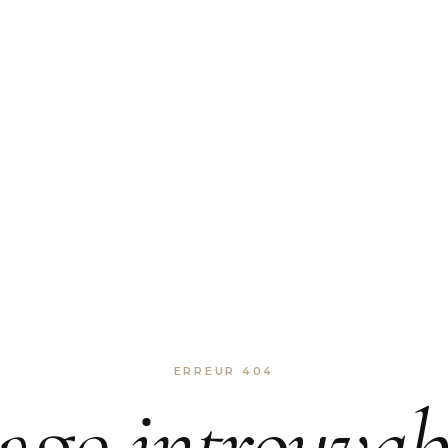
ERREUR 404
age
introuvab