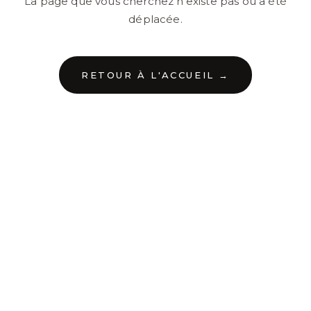
La page que vous cherchez n'existe pas ou a été
déplacée.
RETOUR À L'ACCUEIL →
←