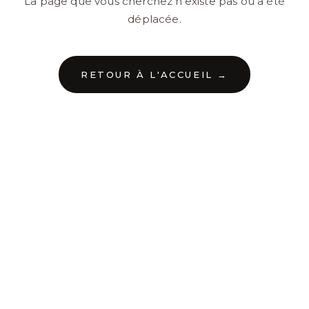
La page que vous cherchez n'existe pas ou a été
déplacée.
RETOUR À L'ACCUEIL →
←