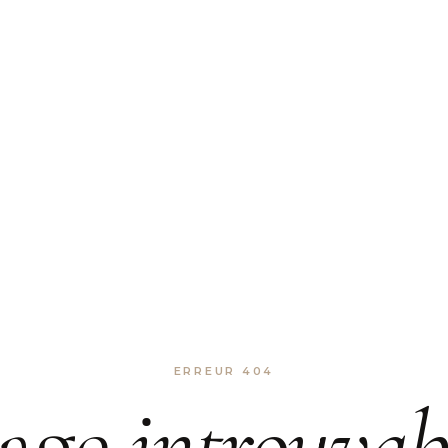
ERREUR 404
age
introuvab