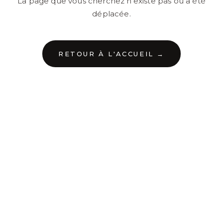
La page que vous cherchez n'existe pas ou a été
déplacée.
RETOUR À L'ACCUEIL →
←